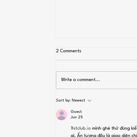
2 Comments
Write a comment...
Fourth of July recipes
Sort by:
Newest
Guest
Jun 25
1hitclub.io
 mình ghé thử đúng kiể
gì. Ấn tượng đầu là giao diện ch