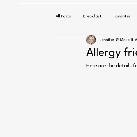
All Posts
Breakfast
Favorites
Jennifer @ Make It A
Allergy fr
Here are the details f